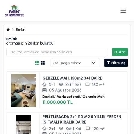
Emlak
Emlak
araması için
26
ilan bulundu
Ara
Filtre Aç
GERZELE MAH. 150m2 3+1 DAİRE
3+1
Kot 1. Kat
150 m²
05 Ağustos 2026
Denizli/
Merkezefendi/
Gerzele Mah.
11.000.000 TL
PELİTLİBAĞDA 2+1 110 M2 5 YILLIK YERDEN
ISITMALI KİRALIK DAİRE
2+1
Kot 1. Kat
120 m²