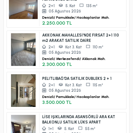
2+1
5. Kat
135 m²
05 Ağustos 2026
Denizli/
Pamukkale/
Hacıkaplanlar Mah.
2.250.000 TL
AKKONAK MAHALLESİ'NDE FIRSAT 2+1 110
m2 ARAKAT SATILIK DAİRE
2+1
Kot 3. Kat
110 m²
05 Ağustos 2026
Denizli/
Merkezefendi/
Akkonak Mah.
2.300.000 TL
PELITLIBAĞ'DA SATILIK DUBLEKS 2 + 1
2+1
Kot 3. Kat
115 m²
05 Ağustos 2026
Denizli/
Pamukkale/
Hacıkaplanlar Mah.
3.500.000 TL
LİSE IŞIKLARINDA ASANSÖRLÜ ARA KAT
BALKONLU SATILIK LÜKS APART
1+1
5. Kat
55 m²