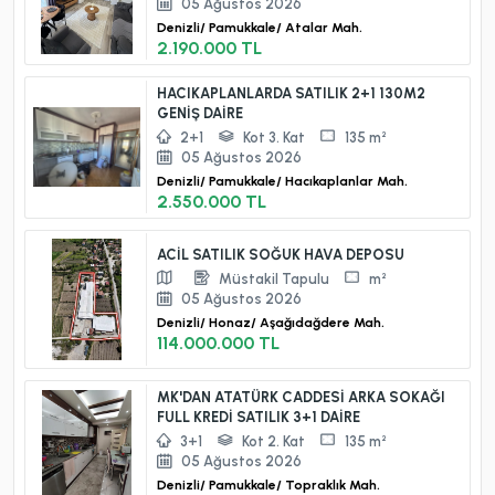
05 Ağustos 2026
Denizli/
Pamukkale/
Atalar Mah.
2.190.000 TL
HACIKAPLANLARDA SATILIK 2+1 130M2
GENİŞ DAİRE
2+1
Kot 3. Kat
135 m²
05 Ağustos 2026
Denizli/
Pamukkale/
Hacıkaplanlar Mah.
2.550.000 TL
ACİL SATILIK SOĞUK HAVA DEPOSU
Müstakil Tapulu
m²
05 Ağustos 2026
Denizli/
Honaz/
Aşağıdağdere Mah.
114.000.000 TL
MK'DAN ATATÜRK CADDESİ ARKA SOKAĞI
FULL KREDİ SATILIK 3+1 DAİRE
3+1
Kot 2. Kat
135 m²
05 Ağustos 2026
Denizli/
Pamukkale/
Topraklık Mah.