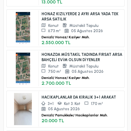
13.000 TL
HONAZ KIZILYERDE 2 AYRI ARSA YADA TEK
ARSA SATILIK
Konut
Müstakil Tapulu
673 m²
05 Ağustos 2026
Denizli/
Honaz/
Kızılyer Mah.
2.550.000 TL
HONAZDA MÜSTAKİL TADINDA FIRSAT ARSA
BAHÇELİ EVİM OLSUN DİYENLER
Konut
Müstakil Tapulu
750 m²
05 Ağustos 2026
Denizli/
Honaz/
Kızılyer Mah.
2.700.000 TL
HACİKAPLANLAR DA KİRALİK 3+1 ARAKAT
3+1
Kot 3. Kat
170 m²
05 Ağustos 2026
Denizli/
Pamukkale/
Hacıkaplanlar Mah.
20.000 TL