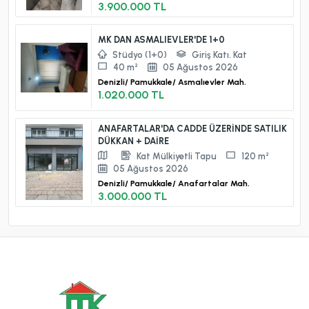
3.900.000 TL
MK DAN ASMALIEVLER'DE 1+0
Stüdyo (1+0)
Giriş Katı. Kat
40 m²
05 Ağustos 2026
Denizli/
Pamukkale/
Asmalıevler Mah.
1.020.000 TL
ANAFARTALAR'DA CADDE ÜZERİNDE SATILIK
DÜKKAN + DAİRE
Kat Mülkiyetli Tapu
120 m²
05 Ağustos 2026
Denizli/
Pamukkale/
Anafartalar Mah.
3.000.000 TL