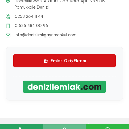
Topraklık Mah. Atatürk Cad. Kara Apt. No:57/B
Pamukkale Denizli
0258 264 11 44
0 535 484 00 96
info@denizlimkgayrimenkul.com
Emlak Giriş Ekranı
© 2026 . Tüm Hakları Saklıdır.