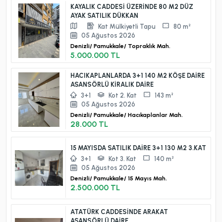
KAYALIK CADDESİ ÜZERİNDE 80 M2 DÜZ
AYAK SATILIK DÜKKAN
Kat Mülkiyetli Tapu
80 m²
05 Ağustos 2026
Denizli/
Pamukkale/
Topraklık Mah.
5.000.000 TL
HACIKAPLANLARDA 3+1 140 M2 KÖŞE DAİRE
ASANSÖRLÜ KİRALIK DAİRE
3+1
Kot 2. Kat
143 m²
05 Ağustos 2026
Denizli/
Pamukkale/
Hacıkaplanlar Mah.
28.000 TL
15 MAYISDA SATILIK DAİRE 3+1 130 M2 3.KAT
3+1
Kot 3. Kat
140 m²
05 Ağustos 2026
Denizli/
Pamukkale/
15 Mayıs Mah.
2.500.000 TL
ATATÜRK CADDESİNDE ARAKAT
ASANSÖRLÜ DAİRE