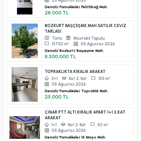
05 Ağustos 2026
Denizli/
Pamukkale/
Pelitlibağ Mah.
28.000 TL
BOZKURT BAŞÇEŞME MAH.SATILIK CEVİZ
TARLASI
Tarla
Müstakil Tapulu
13750 m²
05 Ağustos 2026
Denizli/
Bozkurt/
Başçeşme Mah.
8.500.000 TL
TOPRAKLIKTA KİRALİK ARAKAT
3+1
Kot 2. Kat
155 m²
05 Ağustos 2026
Denizli/
Pamukkale/
Topraklık Mah.
25.000 TL
ÇINAR PTT ALTI KİRALIK APART 1+1 2.KAT
ARAKAT
1+1
Kot 2. Kat
50 m²
05 Ağustos 2026
Denizli/
Pamukkale/
15 Mayıs Mah.